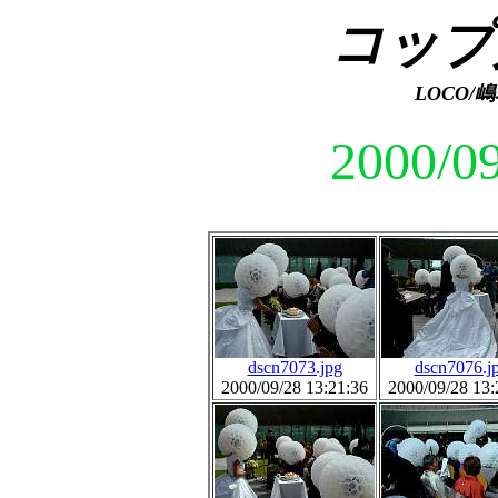
コップ
LOCO
2000/09
dscn7073.jpg
dscn7076.j
2000/09/28 13:21:36
2000/09/28 13: