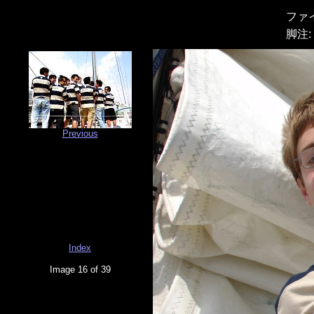
ファ
脚注:
Previous
Index
Image 16 of 39