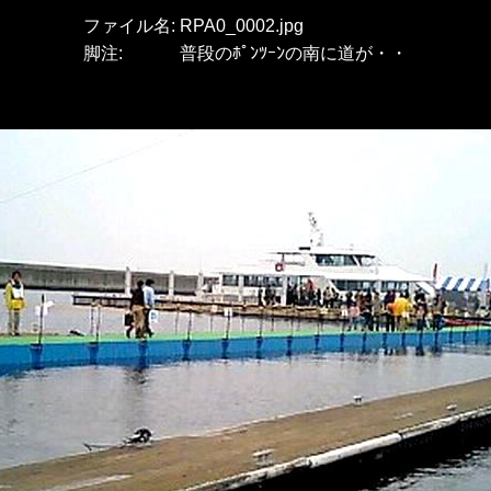
ファイル名:
RPA0_0002.jpg
脚注:
普段のﾎﾟﾝﾂｰﾝの南に道が・・