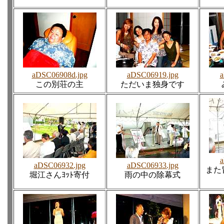
aDSC06908d.jpg
aDSC06919.jpg
a
この別荘の主
ただいま独身です
a
aDSC06932.jpg
aDSC06933.jpg
また
堀江さんﾖｯﾄ寄付
雨の中の除幕式