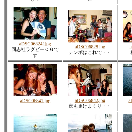
aDSC06824f.jpg
aDSC06828.jpg
a
同志社ラグビーＯＧで
テンポはこれで・・
す
aDSC06842.jpg
a
aDSC06841.jpg
夜も更けまくり・・