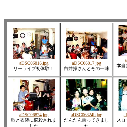
a
aDSC06816.jpg
aDSC06817.jpg
本当
リーライブ初体験！
白井操さんとその一味
aDSC06824.jpg
aDSC06824b.jpg
a
歌と衣装に悩殺されま
だんだん乗ってきまし
スロ
した
た