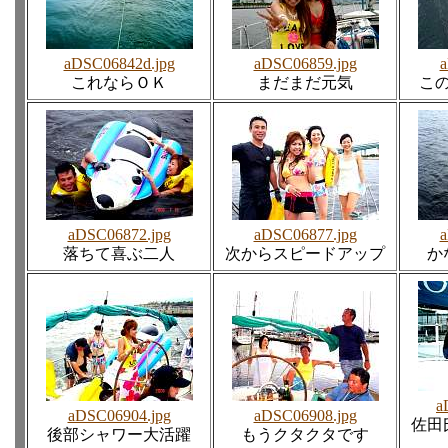
aDSC06842d.jpg
aDSC06859.jpg
a
これならＯＫ
まだまだ元気
こ
aDSC06872.jpg
aDSC06877.jpg
a
落ちて喜ぶ二人
次からスピードアップ
か
a
aDSC06904.jpg
aDSC06908.jpg
佐田
後部シャワー大活躍
もうクタクタです