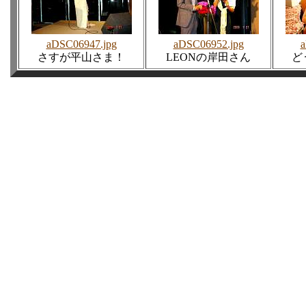
aDSC06947.jpg
aDSC06952.jpg
a
さすが平山さま！
LEONの岸田さん
ど